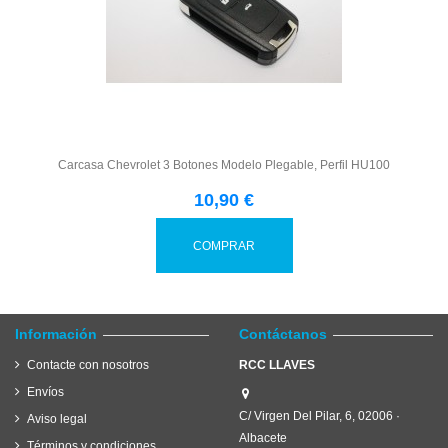
Carcasa Chevrolet 3 Botones Modelo Plegable, Perfil HU100
10,90 €
COMPRAR
Información
Contáctanos
Contacte con nosotros
RCC LLAVES
Envíos
C/ Virgen Del Pilar, 6, 02006 ·
Aviso legal
Albacete
Términos y condiciones