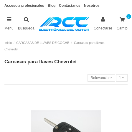
Acceso a profesionales
Blog
Contáctanos
Nosotros
0
Menu
Busqueda
Conectarse
Carrito
Inicio
CARCASAS DE LLAVES DE COCHE
Carcasas para llaves
Chevrolet
Carcasas para llaves Chevrolet
Relevancia
1