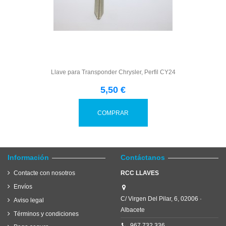
Llave para Transponder Chrysler, Perfil CY24
5,50 €
COMPRAR
Información
Contáctanos
Contacte con nosotros
RCC LLAVES
Envíos
C/ Virgen Del Pilar, 6, 02006 ·
Aviso legal
Albacete
Términos y condiciones
967 732 336