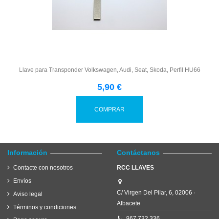
Llave para Transponder Volkswagen, Audi, Seat, Skoda, Perfil HU66
5,90 €
COMPRAR
Información
Contáctanos
Contacte con nosotros
RCC LLAVES
Envíos
C/ Virgen Del Pilar, 6, 02006 ·
Aviso legal
Albacete
Términos y condiciones
967 732 336