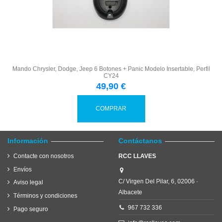
Mando Chrysler, Dodge, Jeep 6 Botones + Panic Modelo Insertable, Perfil
CY24
49,90 €
COMPRAR
Información
Contáctanos
Contacte con nosotros
RCC LLAVES
Envíos
C/ Virgen Del Pilar, 6, 02006 ·
Aviso legal
Albacete
Términos y condiciones
967 732 336
Pago seguro